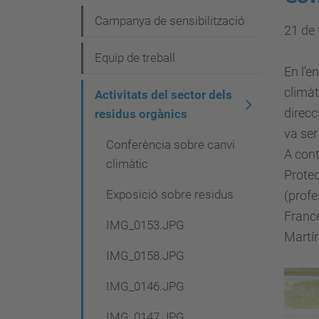
e
Campanya de sensibilització
21 de 
g
Equip de treball
a
En l'e
c
climàt
Activitats del sector dels
i
direcc
residus orgànics
va ser
ó
Conferència sobre canvi
A cont
climàtic
Protec
Exposició sobre residus
(profe
France
IMG_0153.JPG
Martín
IMG_0158.JPG
IMG_0146.JPG
IMG_0147.JPG