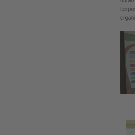
durant
les po
orgàni