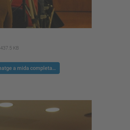
437.5 KB
 imatge a mida completa…