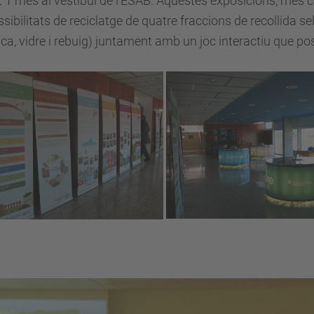
 1 mes al vestíbul de l’ESAB. Aquestes exposicions, més 
ssibilitats de reciclatge de quatre fraccions de recollida se
ca, vidre i rebuig) juntament amb un joc interactiu que posa