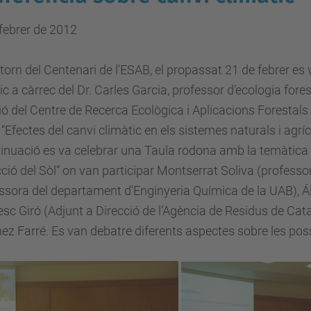
febrer de 2012
ntorn del Centenari de l'ESAB, el propassat 21 de febrer es
ic a càrrec del Dr. Carles Garcia, professor d’ecologia fore
ió del Centre de Recerca Ecològica i Aplicacions Forestals
 “Efectes del canvi climàtic en els sistemes naturals i agríc
inuació es va celebrar una Taula rodona amb la temàtica 
ció del Sòl“ on van participar Montserrat Soliva (professo
ssora del departament d’Enginyeria Química de la UAB), Ál
sc Giró (Adjunt a Direcció de l’Agència de Residus de Cat
ez Farré. Es van debatre diferents aspectes sobre les possi