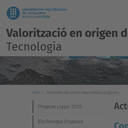
Valorització en origen 
Tecnologia
Inici
Activitats del sector dels residus orgànics
Act
N
Projecte Llavor 2010
a
Els Residus Orgànics
Con
v