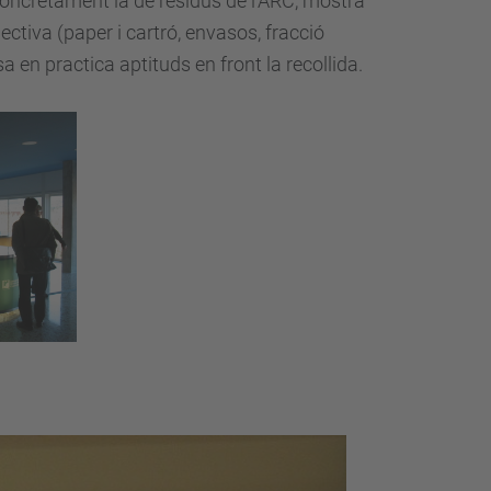
concretament la de residus de l’ARC, mostra
lectiva (paper i cartró, envasos, fracció
 en practica aptituds en front la recollida.