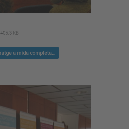
405.3 KB
 imatge a mida completa…