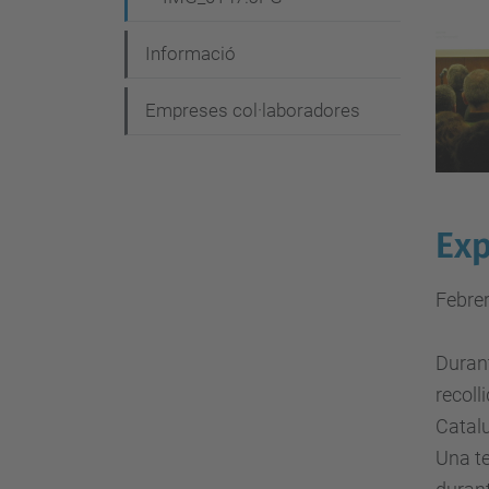
Informació
Empreses col·laboradores
Exp
Febre
Durant
recoll
Catalu
Una te