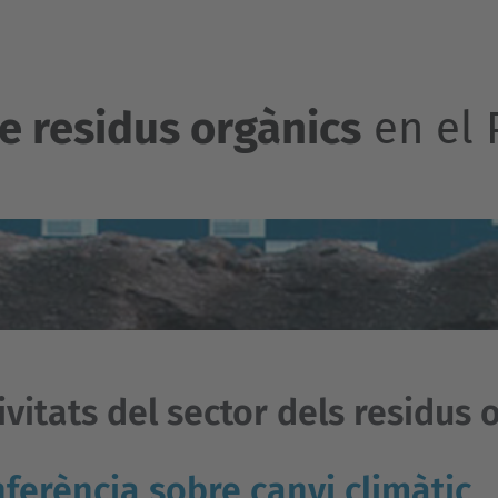
de residus orgànics
en el 
ivitats del sector dels residus 
ferència sobre canvi climàtic