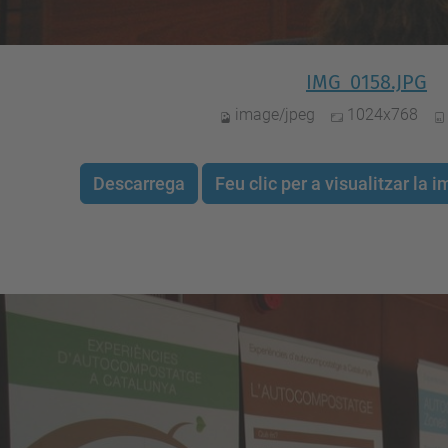
IMG_0158.JPG
image/jpeg
1024x768
Descarrega
Feu clic per a visualitzar la