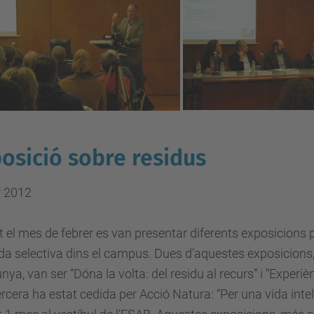
osició sobre residus
r 2012
 el mes de febrer es van presentar diferents exposicion
ida selectiva dins el campus. Dues d’aquestes exposicions,
nya, van ser “Dóna la volta: del residu al recurs” i “Expe
rcera ha estat cedida per Acció Natura: “Per una vida inte