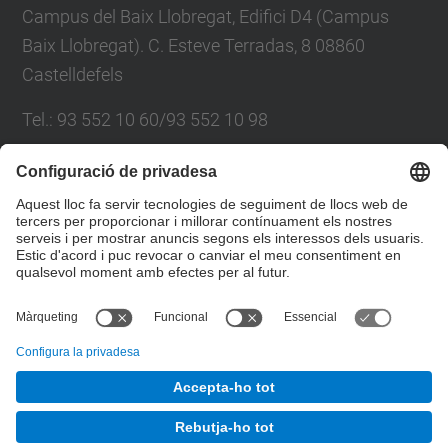
Campus del Baix Llobregat, Edifici D4 (Campus
Baix Llobregat). C. Esteve Terradas, 8 08860
Castelldefels
Tel.
:
93 552 10 60/93 552 10 98
E-mail
:
oscar.huerta@upc.edu /
marga.lopez@upc.edu
Formulari de contacte
© UPC
Valorització en origen de residus orgànics en el
Parc Mediterrani de la Tecnologia
Desenvolupat amb