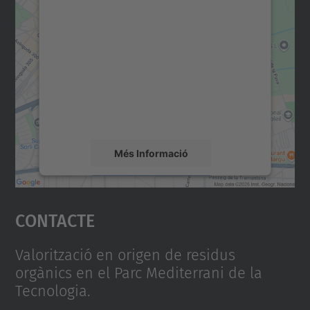
Necessitem el vostre
consentiment per carregar el
servei Google Maps!
Utilitzem un servei de tercers per incrustar
contingut del mapa que pugui recollir dades
sobre la vostra activitat. Reviseu-ne els
detalls i accepteu el servei per veure el
mapa.
Més Informació
Accepta
Contacte
powered by
Usercentrics Consent
Management Platform
Valorització en origen de residus
orgànics en el Parc Mediterrani de la
Tecnologia.